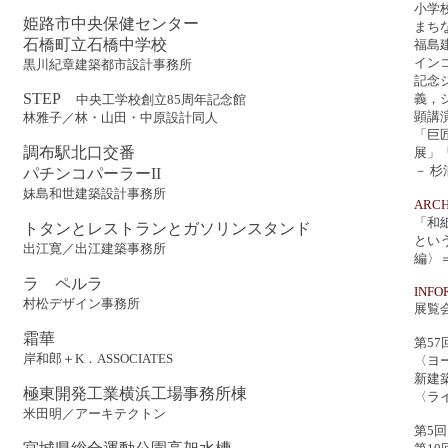
小学
姫路市中央保健センター
まち
石橋町立石橋中学校
福島
インコ
黒川紀章建築都市設計事務所
記念
STEP
義，
中央工学校創立85周年記念館
顕講
林雅子／林・山田・中原設計同人
「巨
調布駅北口交番
展」
－ 
パチンコパーラーII
妹島和世建築設計事務所
ARC
「和
トタンとレストランとガソリンスタンド
とい
出江寛／出江建築事務所
編〉
ラ ペルラ
INFO
村松デザイン事務所
展覧
霜華
第5
岸和郎＋K．ASSOCIATES
〈ヨー
新建
極東開発工業横浜工場事務所棟
〈ライ
米田明／アーキテクトン
第5