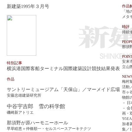
新建築1995年３月号
作品
「地
メタ
時評
持続
PEOP
那須
POIN
安来
特別記事
立山
横浜港国際客船ターミナル国際建築設計競技結果発表
NEWS
作品
梅村
活動
サントリーミュージアム「天保山」／マーメイド広場
市ヶ
安藤忠雄建築研究所
物館
－ 
中谷宇吉郎 雪の科学館
－ 
磯崎新アトリエ
画・
'95
那須野が原ハーモニーホール
加者募
早草睦恵＋仲條順一・セルスペースアーキテクツ
集／