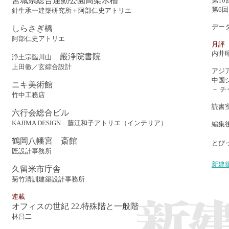
宮城県総合運動公園高架水槽
第1
第6
針生承一建築研究所＋阿部仁史アトリエ
デー
しらさぎ橋
阿部仁史アトリエ
月評
内井
嚴浄院書院
浄土宗臨川山
上田徹／玄綜合設計
アジア
中国
ニキ美術館
－ 
竹中工務店
読書
六行会総合ビル
KAJIMA DESIGN 藤江和子アトリエ（インテリア）
編集
鶴岡八幡宮 斎館
とぴ
匠設計事務所
新建
久留米市庁舎
菊竹清訓建築設計事務所
連載
オフィスの世紀 22
.
特殊階と一般階
林昌二