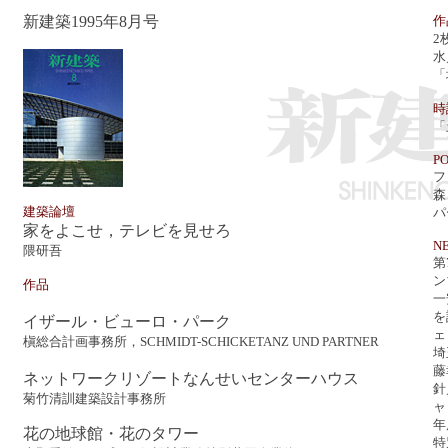
新建築1995年8月号
作
2
水
「
時
「
PO
フ
森
建築論壇
パ
家をよこせ，テレビを見せろ
N
隈研吾
第
ン
作品
一
を
イザール・ビューロ・パーク
ェ
槇総合計画事務所，SCHMIDT-SCHICKETANZ UND PARTNER
埼
藤
ネットワークリゾートなんせいセンターハウス
針
菊竹清訓建築設計事務所
ャ
年
花の地球館・花のタワー
特