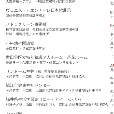
大野秀敏＋アプル・岬設計業務特別共同企業体
北
－
ヴェニス・ビエンナーレ日本館展示
照
隈研吾建築都市設計事務所
デ
メトログリーン東陽町
EX
橋本文隆設計室 帝都高速度交通営団事業開発部
「
計画・環境建築／東京事務所
ド
／
小松幼稚園講堂
度
ポ
高口恭行・造家建築研究所
「
世田谷区立特別養護老人ホーム 芦花ホーム
「
長島孝一＋AUR建築・都市・研究コンサルタント
A
書
サンドーム福井
（福井県産業振興施設）
岡崎甚幸 川口衞 協同組合福井県建築設計監理協会
I
展
鯖江市健康福祉センター
岡崎甚幸 川口衞 上田順也建設計事務所・丸栄建築設計事務所
新
〈
福井県生活学習館（ユー・アイ ふくい）
新
林雅子／林・山田・中原設計同人 協同組合福井県建築設計監理協会
〈
わらべ館
新