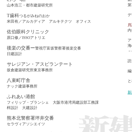
第
山本浩三・都市建築研究所
デ
T歯科
つるがみねのおか
米田有／アルカディア アルキテクツ オフィス
月
内
佐伯眼科クリニック
原口修／ISSOアトリエ
ア
海
後楽の交番ー
警視庁富坂警察署後楽交番
－
日建設計
読
サレジアン・アスピランテート
坂倉建築研究所東京事務所
編
八束町庁舎
と
ナック建築事務所
新
ふれあい港館
フィリップ・ブランシェ 大阪市港湾局建設部工務課
梓設計 大建設計
熊本北警察署坪井交番
セラヴィアソシエイツ